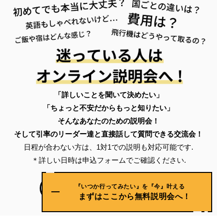
「詳しいことを聞いて決めたい」
「ちょっと不安だからもっと知りたい」
そんなあなたのための説明会！
そして引率のリーダー達と直接話して質問できる交流会！
日程が合わない方は、1対1での説明も対応可能です.
＊詳しい日時は申込フォームでご確認ください.
『いつか行ってみたい』を『今』叶える
無料の説明会に申し込む
まずはここから無料説明会へ！