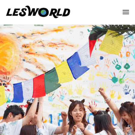
N
ー
コ
P
ン
メ
O
ニ
テ
法
ュ
N
ー
COTS
ン
人
P
–
L
ツ
O
E
へ
ネ
法
S
ス
パ
人
W
キ
ー
L
O
ッ
ル
R
E
プ
L
S
2025
D
W
年
10
O
月
R
6
L
日
D
by
lesworld