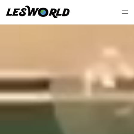
N
ー
コ
P
ン
メ
O
ニ
テ
法
ュ
N
ー
廃
ン
人
P
校
L
ツ
O
E
へ
文
法
S
ス
化
人
W
キ
祭
L
O
ッ
R
E
2026
プ
L
S
年
D
8
W
月
O
6
R
日
L
by
D
lesworld