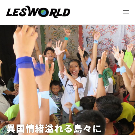
N
ー
コ
P
ン
メ
O
ニ
テ
法
ュ
N
ー
Baith-
ン
人
P
EL
L
ツ
O
E
へ
法
2025
S
ス
年
人
W
キ
10
L
O
ッ
月
R
E
プ
10
L
S
日
D
W
by
O
lesworld
R
L
D