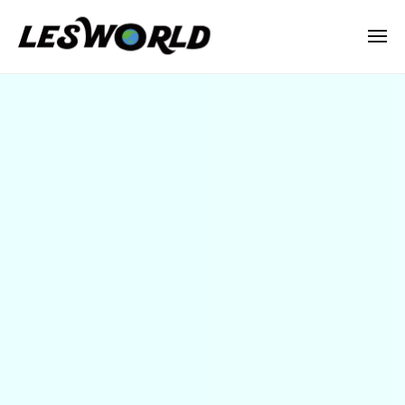
N
ー
コ
P
ン
メ
O
ニ
テ
法
ュ
N
ー
無
ン
人
P
人
L
ツ
O
E
へ
島
法
S
ス
100FES
人
W
キ
L
O
2026
ッ
R
E
年
プ
L
6
S
D
月
W
10
O
日
R
by
L
lesworld
D