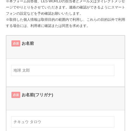
※本フォーム回答後、LES WORLDの担当者とメール又はダイレクトメッセ
ム
ージでやりとりをさせていただきます。連絡の確認ができるようにスマート
フォンの設定などを予め確認お願いいたします。
2026
※取得した個人情報は取得目的の範囲内で利用し、これらの目的以外で利用
年
する場合には、利用者に確認または同意を求めます。
4
月
お名前
必須
25
日
by
lesworld
お名前(フリガナ)
必須