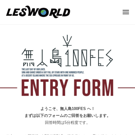
N
ー
コ
P
ン
メ
O
ニ
テ
法
ュ
N
ー
無
ン
人
P
人
L
ツ
O
E
へ
島
法
S
ス
100FES‐
人
W
キ
参
L
O
ッ
加
R
E
プ
L
お
S
D
申
W
込
O
み
R
ようこそ、無人島100FES へ！
フ
L
まずは以下のフォームのご回答をお願いします。
回答時間は5分程度です。
ォ
D
ー