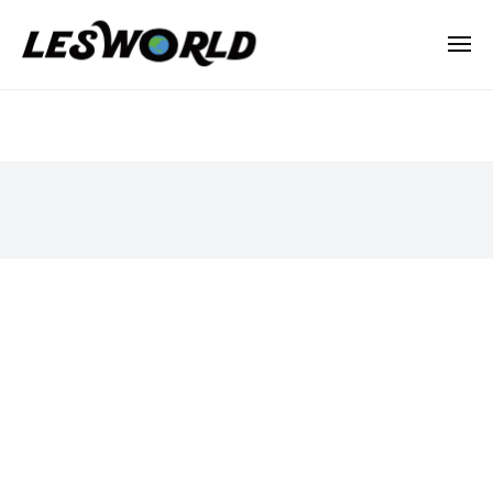
N
ー
コ
P
ン
メ
O
ニ
テ
法
ュ
N
ー
キ
ン
人
P
ャ
L
ツ
O
E
へ
ス
法
S
ス
ト
人
W
キ
L
O
2021
ッ
R
E
年
プ
L
12
S
D
月
W
16
O
日
R
by
L
lesworld
D