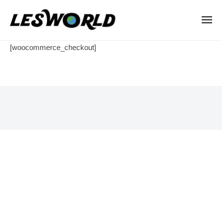
N
ー
コ
P
ン
メ
O
ニ
テ
法
ュ
N
ー
支
ン
[woocommerce_checkout]
人
P
払
L
ツ
O
E
へ
い
法
S
ス
人
2023
W
キ
年
L
O
ッ
2
R
E
プ
月
L
S
1
D
W
日
O
by
R
lesworld
L
D