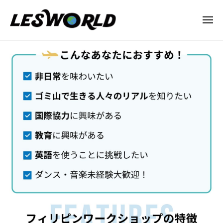
N
ー
コ
P
ン
メ
O
ニ
テ
法
ュ
N
ー
DAREDEMO
ン
人
P
HERO
L
ツ
O
E
へ
法
2026
S
ス
年
人
W
キ
4
L
O
ッ
月
R
E
プ
12
L
S
日
D
W
by
O
lesworld
R
L
D