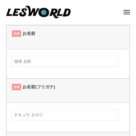
N
ー
コ
P
ン
メ
O
ニ
テ
法
ュ
N
ー
demo
ン
人
P
お名前
必須
横
L
ツ
O
E
へ
ス
法
S
ス
ク
人
W
キ
ロ
L
O
ッ
ー
R
E
プ
L
ル
S
お名前(フリガナ)
D
必須
W
2025
O
年
10
R
月
L
12
D
日