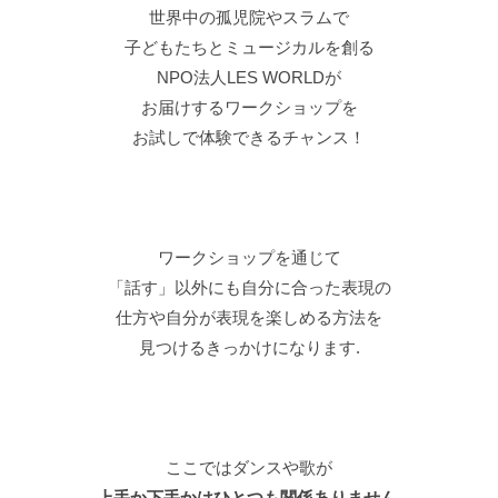
みんなと歌うのが好き、踊ってみたい！
ちょっとでも​その気持ちがあれば大丈夫です.
大人や子ども、立場も年齢も関係なく
どんなところも受け入れ合える
居場所がここにはあります.
一生モノの出会いになること間違いなし！
イベントプロデューサーとして活動中
ワクワクを灯すことをモットーに
「誰もが素直な感情/思考を表現
できる場をもつ世界」を目指して
イベントや合宿づくり