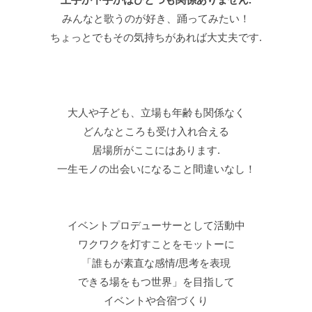
シェアハウスの運営をしています！
国際分野を学んでいる、歌うことが
大好きな大学生. 小学生の時に表現教育に
出会い、歌やダンスで自分を表現することの
楽しさを知る. ワークショップ創りでは
表現することの楽しさを知れる空間
誰かの心の拠り所となれるような
空間を目指しています！！
2016年より関西の劇場を中心に活動を開始.
2017年、自劇団〈かしこしばい〉を発足し
俳優業を中心に脚本、演出、楽曲制作
イベント企画等、幅広い分野で活動しています.
2019年に参加した関西の若手演劇祭