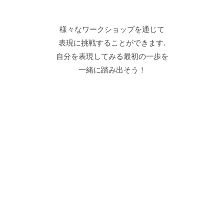
様々なワークショップを通じて
表現に挑戦することができます.
​自分を表現してみる最初の一歩を
一緒に踏み出そう！
藤沢市の小学生を中心に
学校や世代の垣根を超えた絆が
生まれるかも！撮影会後も
関わり続けられる
コンテンツを企画予定です！