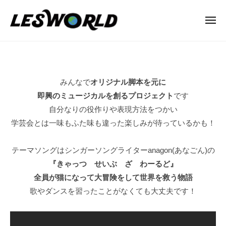
N
ー
コ
P
ン
メ
O
ニ
テ
法
ュ
N
ー
mini-
ン
人
P
2
L
ツ
O
E
へ
法
2022
みんなで
オリジナル脚本を元に
S
ス
年
人
即興のミュージカルを創るプロジェクト
です
W
キ
2
L
O
自分なりの役作りや表現方法をつかい
ッ
月
R
E
学芸会とは一味もふた味も違った楽しみが待っているかも！
プ
19
L
S
日
D
テーマソングはシンガーソングライターanagon(あなごん)の
W
by
『きゃっつ せいぶ ざ わーるど』
O
lesworld
全員が猫になって大冒険をして世界を救う物語
R
歌やダンスを習ったことがなくても大丈夫です！
L
D