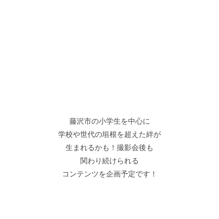
世界中の孤児院やスラムで
子どもたちとミュージカルを創る
NPO法人LES WORLDが
お届けするワークショップを
お試しで体験できるチャンス！
ワークショップを通じて
「話す」以外にも自分に合った表現の
仕方や自分が表現を楽しめる方法を
見つけるきっかけになります.
ここではダンスや歌が
上手か下手かはひとつも関係ありません.