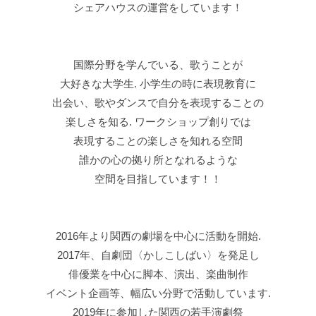
「WING CUP9」では俳優賞を受賞.
2022年2月19日（土）
14:30集合
15:00〜17:00
湘南MKホール(藤沢駅徒歩4分)
神奈川県 藤沢市 鵠沼花沢町 2-4 ＭＫ湘南2 3F
小学校1年生~社会人
​小学生以上ならどなたでも
ご参加いただけます！