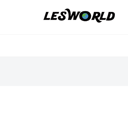
コ
P
ン
O
テ
法
N
ン
人
P
ニ
ツ
L
O
E
へ
ュ
S
法
ス
ー
W
キ
人
ス
O
ッ
L
R
プ
E
2019
L
S
年
D
2
W
月
O
24
R
日