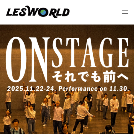
N
ー
コ
P
ン
メ
O
ニ
テ
法
ュ
N
ー
ON
ン
人
P
STAGE
L
ツ
O
E
へ
–
法
S
ス
そ
人
W
キ
れ
L
O
ッ
で
R
E
プ
L
も
S
D
前
W
へ
O
R
2025
L
年
D
10
月