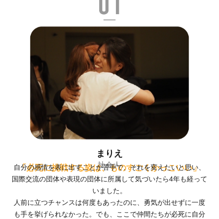
まりえ
社会人
「必死に挑戦する姿は、ものすごくかっこいい」
自分の感情を表に出すことが苦手で、それを変えたいと思い、
国際交流の団体や表現の団体に所属して気づいたら4年も経って
いました。
人前に立つチャンスは何度もあったのに、勇気が出せずに一度
も手を挙げられなかった。でも、ここで仲間たちが必死に自分