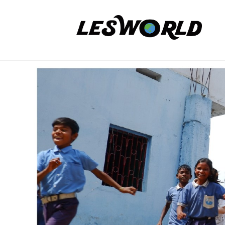
コ
P
ン
O
テ
法
N
ン
人
P
イ
ツ
L
O
E
へ
ン
S
法
ス
ド
W
キ
人
｜
O
ッ
L
R
ス
プ
E
L
ラ
S
D
W
ム
O
の
R
虹