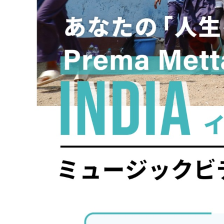
L
の
D
教
室
2024
年
9
月
25
日
by
lesworld