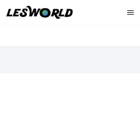
N
ー
コ
P
ン
メ
O
ニ
テ
法
ュ
N
ー
シ
ン
人
P
ョ
L
ツ
O
E
へ
ッ
法
S
ス
プ
人
W
キ
L
O
2023
ッ
R
E
年
プ
L
2
S
D
月
W
1
O
日
R
by
L
lesworld
D