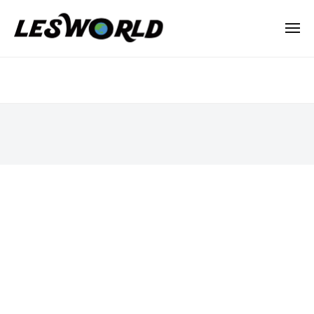
N
ー
コ
P
ン
メ
O
ニ
テ
法
ュ
N
ー
HOME
ン
人
P
–
L
ツ
O
E
へ
中
法
S
ス
文
人
W
キ
(中
L
O
ッ
国)
R
E
プ
L
S
2025
D
W
年
1
O
月
R
5
L
日
D
by
lesworld