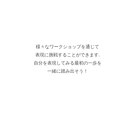
関わり続けていくことができます！
世界中の孤児院やスラムで
子どもたちとミュージカルを創る
NPO法人LES WORLDが
お届けするワークショップを
お試しで体験できるチャンス！