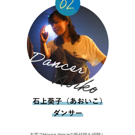
湘南MKホール(藤沢駅徒歩4分)
神奈川県 藤沢市 鵠沼花沢町 2-4 ＭＫ湘南2 3F
小学校1年生~社会人
​小学生以上ならどなたでも
ご参加いただけます！
2,000円
当日会場にて