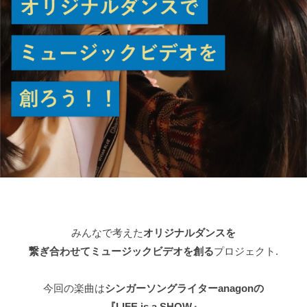
みんなで考えた
オリジナルダンスを
繋ぎ合わせてミュージックビデオを創る
プロジェクト.
今回の楽曲は
シンガーソングライターanagonの
『LIFE is a SHOW』