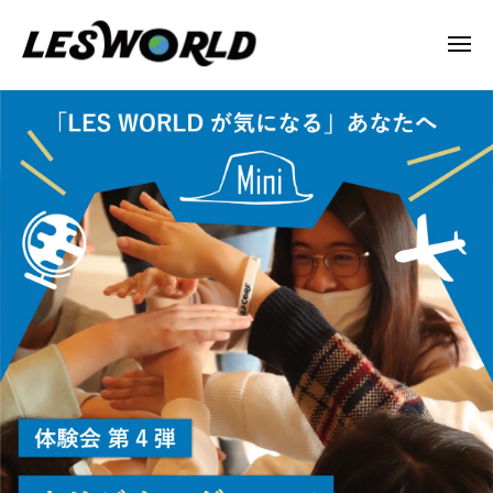
N
ー
コ
P
ン
メ
O
ニ
テ
法
ュ
N
ー
mini-
ン
人
P
4
L
ツ
O
E
へ
法
2022
S
ス
年
人
W
キ
3
L
O
ッ
月
R
E
プ
31
L
S
日
D
W
by
O
lesworld
R
L
D