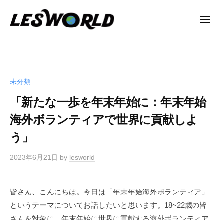
N
ー
コ
P
ン
メ
O
ニ
テ
法
ュ
N
ー
カテゴリー:
未分類
ン
人
P
L
ツ
O
E
へ
法
S
未分類
ス
人
W
キ
「新たな一歩を年末年始に：年末年始
L
O
ッ
海外ボランティアで世界に貢献しよ
R
E
プ
L
S
う」
D
W
2023年6月21日
by
lesworld
O
R
L
皆さん、こんにちは。今日は「年末年始海外ボランティア」
D
というテーマについてお話したいと思います。18~22歳の皆
さんを対象に、年末年始に世界に貢献する海外ボランティア